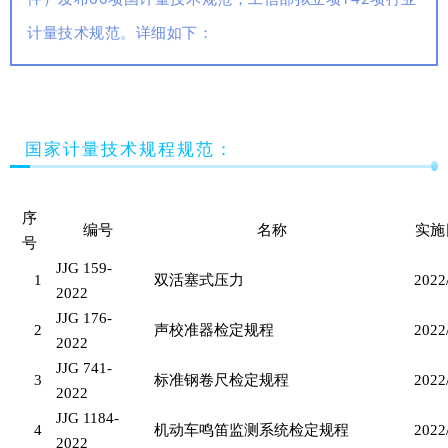
计量技术规范。详细如下：
国家计量技术规程规范：
序
编号
名称
实施
号
JJG 159-
1
双活塞式压力
2022
2022
JJG 176-
2
声校准器检定规程
2022
2022
JJG 741-
3
标准钢卷尺检定规程
2022
2022
JJG 1184-
4
机动车鸣笛监测系统检定规程
2022
2022