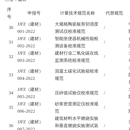
序
申报号
计量技术规范名称
代替规范
号
JJFZ
（建材）
大规格陶瓷板剪切强度
30
/
001-2022
测试仪校准规范
JJFZ
（建材）
智能坐便器机械性能检
31
/
002-2022
测设备校准规范
JJFZ
（建材）
建材行业二氧化碳在线
32
/
003-2022
监测系统校准规范
JJFZ
（建材）
混凝土碳化试验箱校准
33
/
004-2022
规范
JJFZ
（建材）
34
压碎值试验仪校准规范
/
005-2022
JJFZ
（建材）
砂浆密度测定仪校准规
35
/
006-2022
范
建筑材料水平燃烧实验
JJFZ
（建材）
36
和垂直燃烧实验测试装
/
007-2022