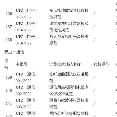
JJFZ
（电子）
多点接地故障查找仪校
136
/
017-2022
准规范
JJFZ
（电子）
避雷器放电计数器校验
137
/
018-2022
仪校准规范
JJFZ
（电子）
放大自发辐射光源校准
138
/
019-2022
规范
行业：通信
序
申报号
计量技术规范名称
代替规范
号
JJFZ
（通信）
光纤翘曲测试仪校准规
139
/
001-2022
范
JJFZ
（通信）
通信用高频同轴电缆测
140
/
002-2022
试仪校准规范
JJFZ
（通信）
射频与微波环行器校准
141
/
003-2022
规范
JJFZ
（通信）
网络分析仪失配负载校
142
/