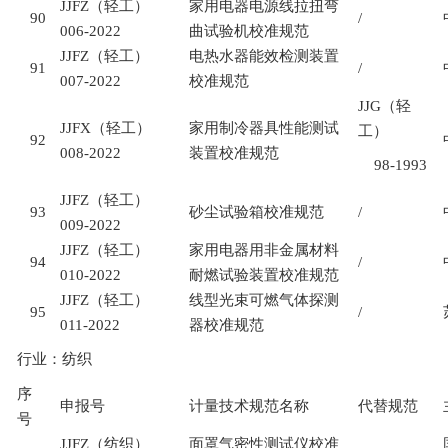
JJFZ
（轻工）
家用电器电源线拉扭弯
90
/
006-2022
曲试验机校准规范
JJFZ
（轻工）
电热水器能效检测装置
91
/
007-2022
校准规范
JJG
（轻
JJFX
（轻工）
家用制冷器具性能测试
工）
92
008-2022
装置校准规范
98-1993
JJFZ
（轻工）
93
砂尘试验箱校准规范
/
009-2022
JJFZ
（轻工）
家用电器用非金属材料
94
/
010-2022
耐燃试验装置校准规范
JJFZ
（轻工）
线型光束可燃气体探测
95
/
011-2022
器校准规范
行业：纺织
序
申报号
计量技术规范名称
代替规范
号
JJFZ
（纺织）
面罩气密性测试仪校准