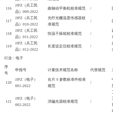
JJFZ
（兵工民
116
曲轴动平衡机校准规范
/
品）
009-2022
JJFZ
（兵工民
光纤光栅温度传感器校
117
/
品）
010-2022
准规范
JJFZ
（兵工民
118
恒温干燥箱校准规范
/
品）
011-2022
JJFZ
（兵工民
119
长度设定仪校准规范
/
品）
012-2022
行业：电子
序
申报号
计量技术规范名称
代替规范
号
JJFZ
（电子）
在片
S
参数标准件校准
120
/
001-2022
规范
JJFZ
（电子）
121
消偏光源校准规范
/
002-2022