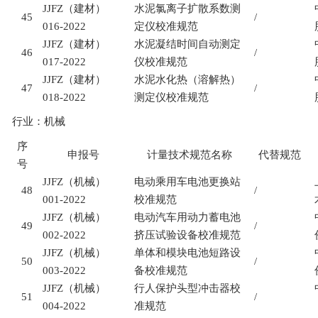
JJFZ
（建材）
水泥氯离子扩散系数测
45
/
016-2022
定仪校准规范
JJFZ
（建材）
水泥凝结时间自动测定
46
/
017-2022
仪校准规范
JJFZ
（建材）
水泥水化热（溶解热）
47
/
018-2022
测定仪校准规范
行业：机械
序
申报号
计量技术规范名称
代替规范
号
JJFZ
（机械）
电动乘用车电池更换站
48
/
001-2022
校准规范
JJFZ
（机械）
电动汽车用动力蓄电池
49
/
002-2022
挤压试验设备校准规范
JJFZ
（机械）
单体和模块电池短路设
50
/
003-2022
备校准规范
JJFZ
（机械）
行人保护头型冲击器校
51
/
004-2022
准规范