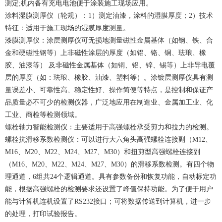
测定;机内备有充电电池便于涂装施工现场应用。
涂料湿膜测厚仪（轮规）：1）测定油漆，涂料的湿膜厚度；2）技术
特征：适用于施工现场的湿膜厚度测量。
漆膜测厚仪：涂层测厚仪可无损地测量磁性金属基体（如钢、铁、合
金和硬磁性钢等）上非磁性涂层的厚度（如铝、铬、铜、珐琅、橡
胶、油漆等） 及非磁性金属基体（如铜、铝、锌、锡等）上非导电覆
层的厚度（如：珐琅、橡胶、油漆、塑料等）。涂镀层测厚仪具有测
量误差小、可靠性高、稳定性好、操作简便等特点，是控制和保证产
品质量必不可少的检测仪器，广泛地应用在制造业、金属加工业、化
工业、商检等检测领域。
螺栓轴力智能检测仪：主要适用于高强螺栓承受剪力和拉力的检测。
螺栓抗滑移系数检测仪：可以进行大六角头高强螺栓连接副（M12、
M16、M20、M22、M24、M27、M30）和扭剪型高强螺栓连接副
（M16、M20、M22、M24、M27、M30）的滑移系数检测。有四个物
理通道，6组共24个逻辑通道。具有参数备份和恢复功能，自动标定功
能，根据高强螺栓的检测要求还设置了峰值保持功能。为了便于用户
能与计算机连机设置了RS232接口；可将数据传送到计算机，进一步
的处理，打印试验报告。