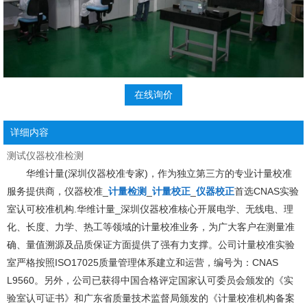
在线询价
详细内容
测试仪器校准检测
华维计量(深圳
仪器校准
专家)，作为独立第三方的专业
计量校准
服务提供商，仪器校准_
计量检测
_
计量校正
_
仪器校正
首选CNAS实验
室认可校准机构.华维计量_深圳仪器校准核心开展电学、无线电、理
化、长度、力学、热工等领域的计量校准业务，为广大客户在测量准
确、量值溯源及品质保证方面提供了强有力支撑。公司计量校准实验
室严格按照ISO17025质量管理体系建立和运营，编号为：CNAS
L9560。另外，公司已获得中国合格评定国家认可委员会颁发的
《实
验室认可证书》和
广东省质量技术监督局颁发的《计量校准机构备案