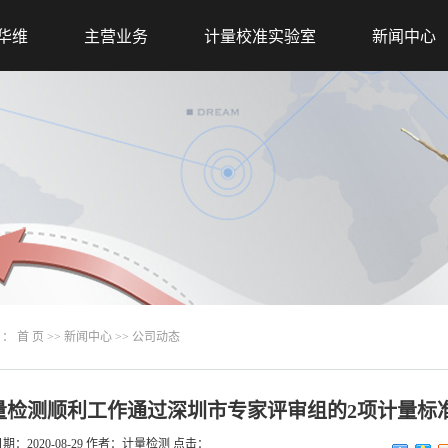
华维
主营业务
计量校准实验室
新闻中心
 ：
首 页
>>
新闻中心
>>
公司动态
量检测顺利工作通过深圳市专家评审组的2项计量标
日期：
2020-08-29
作者：
计量检测
点击：